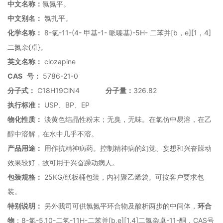
中文名称：
氯氮平。
中文别名：
氯扎平。
8-
-11-(4-
-1-
)-5H-
[b
e][1
4]
化学名称：
氯
甲基
哌嗪基
二苯并
，
，
{
}
二氮杂
卓
。
clozapine
英文名称：
CAS
5786-21-0
号：
C18H19ClN4
326.82
分
子
式：
分子量：
USP
BP
EP
执行标准：
、
、
物化性质：
淡黄色结晶性粉末；无臭，无味。在氯仿中易溶，在乙
醇中溶解，在水中几乎不溶。
产品用途：
用作抗精神病药。控制精神病的幻觉、妄想和兴奋躁动
效果较好，故可用于兴奋躁动病人。
25KG/
包装规格：
纸板桶包装，内衬聚乙烯袋。可按客户要求包
装。
特别说明：
另外我司可供氯氮平环合物及酸析两步的中间体，
环合
8-
-5,10-
-11H-
[b,e][1,4]
-11-
CAS
物
：
氯
二氢
二苯并
二氮杂卓
酮，
号